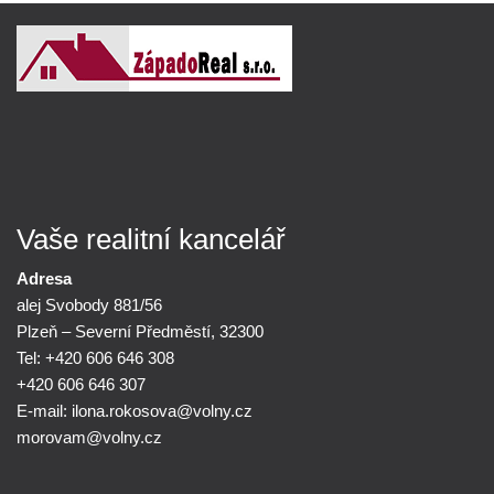
Vaše realitní kancelář
Adresa
alej Svobody 881/56
Plzeň – Severní Předměstí, 32300
Tel: +420 606 646 308
+420 606 646 307
E-mail:
ilona.rokosova@
volny.cz
morovam@
volny.cz