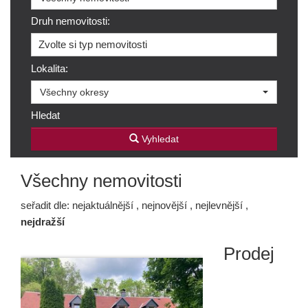
Druh nemovitosti:
Zvolte si typ nemovitosti
Lokalita:
Všechny okresy
Hledat
Vyhledat
Všechny nemovitosti
seřadit dle:
nejaktuálnější
,
nejnovější
,
nejlevnější
,
nejdražší
Prodej