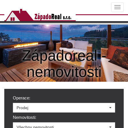
Navi
Západoreal -
nemovitosti
Operace:
Prodej
Nemovitosti:
Všechny nemovitosti