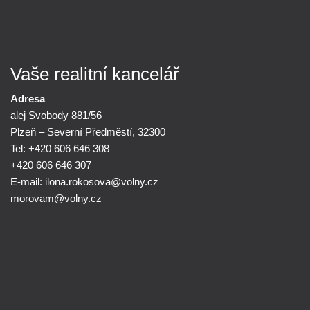
Vaše realitní kancelář
Adresa
alej Svobody 881/56
Plzeň – Severní Předměstí, 32300
Tel: +420 606 646 308
+420 606 646 307
E-mail:
ilona.rokosova@
volny.cz
morovam@
volny.cz